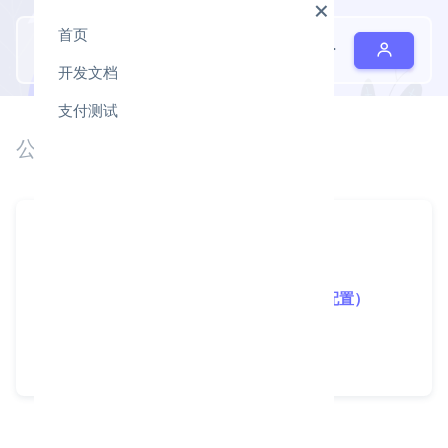
首页
易码支付
开发文档
支付测试
公 告 中 心 /
分 类
常 见 问 题
码支付-支付宝无敌免挂永不掉线（手动配置）
返 回 公 告 中 心